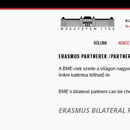
B
N
RÓLUNK
NEMZE
ERASMUS PARTNEREK /PARTNE
A BME-nek szerte a világon nagyon
linkre kattintva tölthető le:
BME's bilateral partners can be chec
ERASMUS BILATERAL 