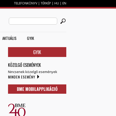
TELEFONKÖNYV
|
TÉRKÉP
|
HU
|
EN
M
KERESÉS ŰRLAP
Search this site
AKTUÁLIS
GYIK
GYIK
KÖZELGŐ ESEMÉNYEK
Nincsenek közelgő események
MINDEN ESEMÉNY
BME MOBILAPPLIKÁCIÓ