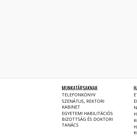
MUNKATÁRSAKNAK
H
TELEFONKÖNYV
E
SZENÁTUS, REKTORI
E
KABINET
N
EGYETEMI HABILITÁCIÓS
H
BIZOTTSÁG ÉS DOKTORI
K
TANÁCS
H
K