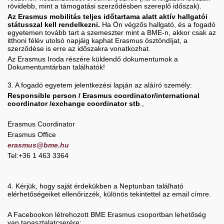
rövidebb, mint a támogatási szerződésben szereplő időszak).
Az Erasmus mobilitás teljes időtartama alatt aktív hallgatói
státusszal kell rendelkezni.
Ha Ön végzős hallgató, és a fogadó
egyetemen tovább tart a szemeszter mint a BME-n, akkor csak az
itthoni félév utolsó napjáig kaphat Erasmus ösztöndíjat, a
szerződése is erre az időszakra vonatkozhat.
Az Erasmus Iroda részére küldendő dokumentumok a
Dokumentumtárban találhatók!
3. A fogadó egyetem jelentkezési lapján az aláíró személy:
Responsible person / Erasmus coordinator/international
coordinator /exchange coordinator stb
.,
Erasmus Coordinator
Erasmus Office
erasmus@bme.hu
Tel:+36 1 463 3364
4. Kérjük, hogy saját érdekükben a Neptunban található
elérhetőségeiket ellenőrizzék, különös tekintettel az email címre.
A Facebookon létrehozott BME Erasmus csoportban lehetőség
van tapasztalatcserére: