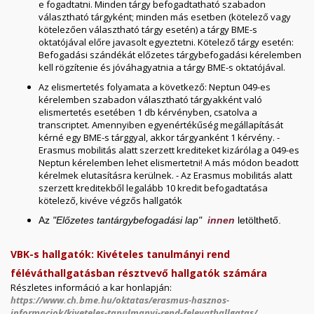
e fogadtatni. Minden tárgy befogadtatható szabadon
választható tárgyként; minden más esetben (kötelező vagy
kötelezően választható tárgy esetén) a tárgy BME-s
oktatójával előre javasolt egyeztetni. Kötelező tárgy esetén:
Befogadási szándékát előzetes tárgybefogadási kérelemben
kell rögzítenie és jóváhagyatnia a tárgy BME-s oktatójával.
Az elismertetés folyamata a következő: Neptun 049-es
kérelemben szabadon választható tárgyakként való
elismertetés esetében 1 db kérvényben, csatolva a
transcriptet. Amennyiben egyenértékűség megállapítását
kérné egy BME-s tárggyal, akkor tárgyanként 1 kérvény. -
Erasmus mobilitás alatt szerzett krediteket kizárólag a 049-es
Neptun kérelemben lehet elismertetni! A más módon beadott
kérelmek elutasításra kerülnek. - Az Erasmus mobilitás alatt
szerzett kreditekből legalább 10 kredit befogadtatása
kötelező, kivéve végzős hallgatók
Az
"Előzetes tantárgybefogadási lap"
innen
letölthető.
VBK-s hallgatók: Kivételes tanulmányi rend
féléváthallgatásban résztvevő hallgatók számára
Részletes információ a kar honlapján:
https://www.ch.bme.hu/oktatas/erasmus-hasznos-
informaciok/kiveteles-tanulmanyi-rend-felevathallgatas/