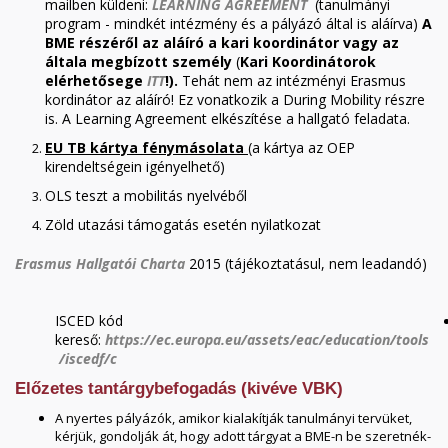
mailben küldeni:
LEARNING AGREEMENT
(tanulmányi
program - mindkét intézmény és a pályázó által is aláírva)
A
BME részéről az aláíró a kari koordinátor vagy az
általa megbízott személy
(
Kari Koordinátorok
elérhetősege
ITT
!).
Tehát nem az intézményi Erasmus
kordinátor az aláíró! Ez vonatkozik a During Mobility részre
is. A Learning Agreement elkészítése a hallgató feladata.
EU TB kártya fénymásolata
(a kártya az OEP
kirendeltségein igényelhető)
OLS teszt a mobilitás nyelvéből
Zöld utazási támogatás esetén nyilatkozat
Erasmus Hallgatói Charta
2015 (tájékoztatásul, nem leadandó)
ISCED kód
kereső:
https://ec.europa.eu/assets/eac/education/tools
/iscedf/c
Előzetes tantárgybefogadás (kivéve VBK)
A nyertes pályázók, amikor kialakítják tanulmányi tervüket,
kérjük, gondolják át, hogy adott tárgyat a BME-n be szeretnék-