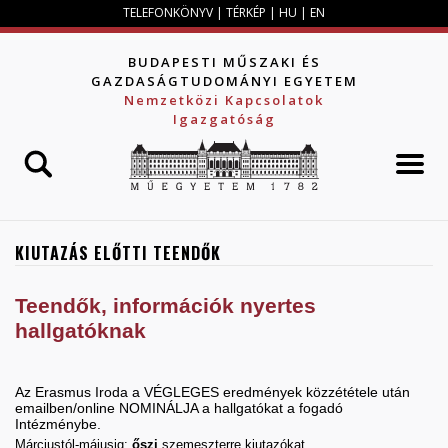
Jump to navigation
TELEFONKÖNYV
|
TÉRKÉP
|
HU
|
EN
BUDAPESTI MŰSZAKI ÉS
GAZDASÁGTUDOMÁNYI EGYETEM
Nemzetközi Kapcsolatok
Igazgatóság
KIUTAZÁS ELŐTTI TEENDŐK
Teendők, információk nyertes
hallgatóknak
Az Erasmus Iroda a VÉGLEGES eredmények közzététele után
emailben/online NOMINÁLJA a hallgatókat a fogadó
Intézménybe.
Márciustól-májusig:
őszi
szemeszterre kiutazókat