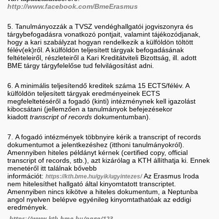
http://www.facebook.com/BmeErasmus
5. Tanulmányozzák a TVSZ vendéghallgatói jogviszonyra és
tárgybefogadásra vonatkozó pontjait, valamint tájékozódjanak,
hogy a kari szabályzat hogyan rendelkezik a külföldön töltött
félév(ek)ről. A külföldön teljesített tárgyak befogadásának
feltételeiről, részleteiről a Kari Kreditátviteli Bizottság, ill. adott
BME tárgy tárgyfelelőse tud felvilágosítást adni.
6. A minimális teljesítendő kreditek száma 15 ECTS/félév. A
külföldön teljesített tárgyak eredményeinek ECTS
megfeleltetéséről a fogadó (kinti) intézménynek kell igazolást
kibocsátani (jellemzően a tanulmányok befejezésekor
kiadott
transcript of records
dokumentumban).
7. A fogadó intézmények többnyire kérik a transcript of records
dokumentumot a jelentkezéshez (itthoni tanulmányokról).
Amennyiben hiteles példányt kérnek (certified copy, official
transcript of records, stb.), azt kizárólag a KTH állíthatja ki. Ennek
menetéről itt találnak bővebb
információt:
Az Erasmus Iroda
https://kth.bme.hu/gyik/ugyintezes/
nem hitelesíthet hallgató által kinyomtatott transcriptet.
Amennyiben nincs kikötve a hiteles dokumentum, a Neptunba
angol nyelven belépve egyénileg kinyomtathatóak az eddigi
eredmények.
https://www.kth.bme.hu/page/123