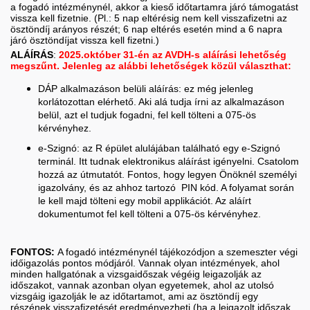
a fogadó intézménynél, akkor a kieső időtartamra járó támogatást
vissza kell fizetnie. (Pl.: 5 nap eltérésig nem kell visszafizetni az
ösztöndíj arányos részét; 6 nap eltérés esetén mind a 6 napra
járó ösztöndíjat vissza kell fizetni.)
ALÁÍRÁS
:
2025.október 31-én az AVDH-s aláírási lehetőség
megszűnt. Jelenleg az alábbi lehetőségek közül választhat:
DÁP alkalmazáson belüli aláírás: ez még jelenleg
korlátozottan elérhető. Aki alá tudja írni az alkalmazáson
belül, azt el tudjuk fogadni, fel kell tölteni a 075-ös
kérvényhez.
e-Szignó: az R épület alulájában található egy e-Szignó
terminál. Itt tudnak elektronikus aláírást igényelni. Csatolom
hozzá az útmutatót. Fontos, hogy legyen Önöknél személyi
igazolvány, és az ahhoz tartozó PIN kód. A folyamat során
le kell majd tölteni egy mobil applikációt. Az aláírt
dokumentumot fel kell tölteni a 075-ös kérvényhez.
FONTOS:
A fogadó intézménynél tájékozódjon a szemeszter végi
időigazolás pontos módjáról. Vannak olyan intézmények, ahol
minden hallgatónak a vizsgaidőszak végéig leigazolják az
időszakot, vannak azonban olyan egyetemek, ahol az utolsó
vizsgáig igazolják le az időtartamot, ami az ösztöndíj egy
részének visszafizetését eredményezheti (ha a leigazolt időszak