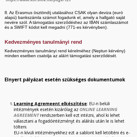
8. Az Erasmus ösztöndíj utalásához CSAK olyan deviza (euró
alapú) bankszámla számot fogadunk el, amely a hallgató saját
nevére szól. A támogatási szerződéshez az IBAN számlaszámot
és a SWIFT kódot kell megadni (771-es kérvényben).
Kedvezményes tanulmányi rend
Kedvezményes tanulmányi rend kérelméhez (Neptun kérvény)
minden esetben csatolja az aláírt támogatási szerződését.
Elnyert pályázat esetén szükséges dokumentumok
Learning Agremeent elkészítése
: EU-n belüli
intézmények esetén kizárólag az
ONLINE LEARNING
AGREEMENT
rendszerben kell ezt intézni, ahol ki lehet
választani a fogadóintézményt és aláírás után le is lehet
tölteni.
EU-n kívüli intézményekhez ezt a sablont kell letölténi és e-