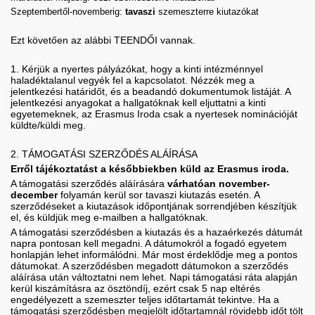
Szeptembertől-novemberig:
tavaszi
szemeszterre kiutazókat
Ezt követően az alábbi TEENDŐI vannak.
1. Kérjük a nyertes pályázókat, hogy a kinti intézménnyel
haladéktalanul vegyék fel a kapcsolatot. Nézzék meg a
jelentkezési határidőt, és a beadandó dokumentumok listáját. A
jelentkezési anyagokat a hallgatóknak kell eljuttatni a kinti
egyetemeknek, az Erasmus Iroda csak a nyertesek nominációját
küldte/küldi meg.
2. TÁMOGATÁSI SZERZŐDÉS ALÁÍRÁSA
Erről tájékoztatást a későbbiekben küld az Erasmus iroda.
A támogatási szerződés aláírására
várhatóan november-
december
folyamán kerül sor tavaszi kiutazás esetén. A
szerződéseket a kiutazások időpontjának sorrendjében készítjük
el, és küldjük meg e-mailben a hallgatóknak.
A támogatási szerződésben a kiutazás és a hazaérkezés dátumát
napra pontosan kell megadni. A dátumokról a fogadó egyetem
honlapján lehet informálódni. Már most érdeklődje meg a pontos
dátumokat. A szerződésben megadott dátumokon a szerződés
aláírása után változtatni nem lehet. Napi támogatási ráta alapján
kerül kiszámításra az ösztöndíj, ezért csak 5 nap eltérés
engedélyezett a szemeszter teljes időtartamát tekintve. Ha a
támogatási szerződésben megjelölt időtartamnál rövidebb időt tölt