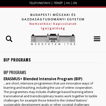
Jump to navigation
TELEFONKÖNYV
|
TÉRKÉP
|
HU
|
EN
BUDAPESTI MŰSZAKI ÉS
GAZDASÁGTUDOMÁNYI EGYETEM
Nemzetközi Kapcsolatok
Igazgatóság
BIP PROGRAMS
BIP PROGRAMS
ERASMUS+ Blended Intensive Program (BIP)
...are short, intensive programmes that use innovative ways of
learning and teaching, including the use of online cooperation.
The programmes may include challenge based learning where
transnational and transdisciplinary teams work together to tackle
challenges for example those linked to the United Nations’
sustainable development goals or other societal challenges