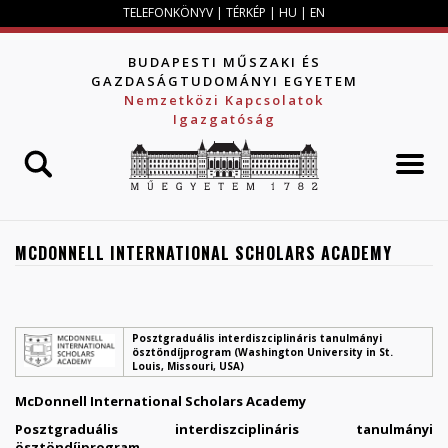
Jump to navigation
TELEFONKÖNYV
|
TÉRKÉP
|
HU
|
EN
BUDAPESTI MŰSZAKI ÉS
GAZDASÁGTUDOMÁNYI EGYETEM
Nemzetközi Kapcsolatok
Igazgatóság
MCDONNELL INTERNATIONAL SCHOLARS ACADEMY
Posztgraduális interdiszciplináris tanulmányi
ösztöndíjprogram (Washington University in St.
Louis, Missouri, USA)
McDonnell International Scholars Academy
Posztgraduális interdiszciplináris tanulmányi
ösztöndíjprogram