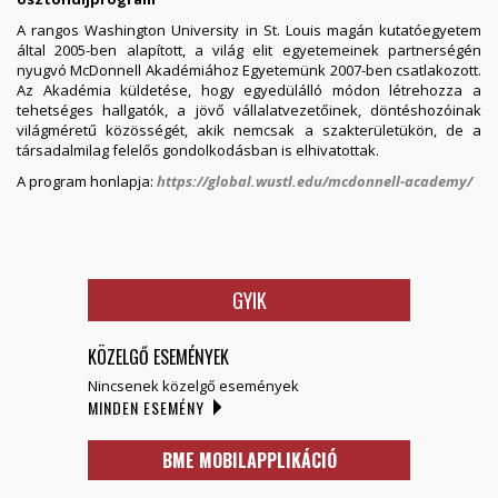
A rangos Washington University in St. Louis magán kutatóegyetem
által 2005-ben alapított, a világ elit egyetemeinek partnerségén
nyugvó McDonnell Akadémiához Egyetemünk 2007-ben csatlakozott.
Az Akadémia küldetése, hogy egyedülálló módon létrehozza a
tehetséges hallgatók, a jövő vállalatvezetőinek, döntéshozóinak
világméretű közösségét, akik nemcsak a szakterületükön, de a
társadalmilag felelős gondolkodásban is elhivatottak.
A program honlapja:
https://global.wustl.edu/mcdonnell-academy/
GYIK
KÖZELGŐ ESEMÉNYEK
Nincsenek közelgő események
MINDEN ESEMÉNY
BME MOBILAPPLIKÁCIÓ