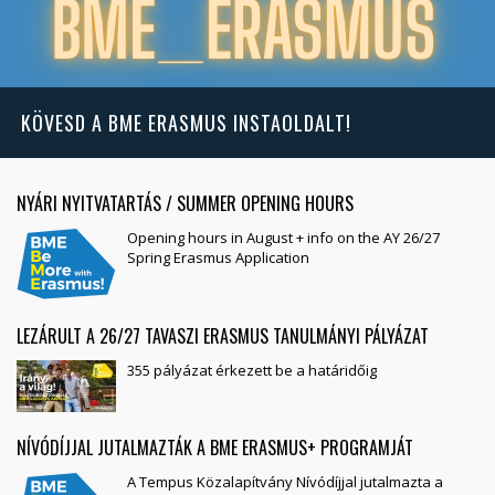
KÖVESD A BME ERASMUS INSTAOLDALT!
NYÁRI NYITVATARTÁS / SUMMER OPENING HOURS
Opening hours in August + info on the AY 26/27
Spring Erasmus Application
LEZÁRULT A 26/27 TAVASZI ERASMUS TANULMÁNYI PÁLYÁZAT
355 pályázat érkezett be a határidőig
NÍVÓDÍJJAL JUTALMAZTÁK A BME ERASMUS+ PROGRAMJÁT
A Tempus Közalapítvány Nívódíjjal jutalmazta a