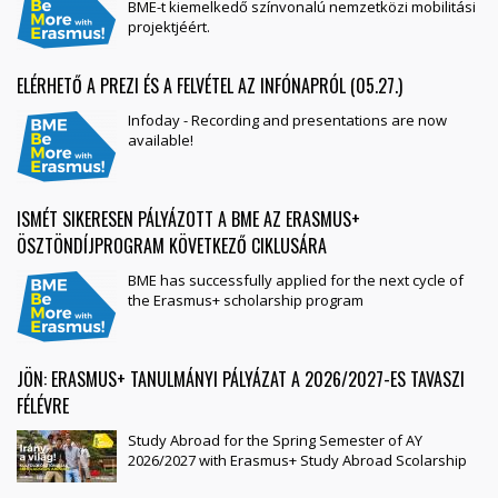
BME-t kiemelkedő színvonalú nemzetközi mobilitási
projektjéért.
ELÉRHETŐ A PREZI ÉS A FELVÉTEL AZ INFÓNAPRÓL (05.27.)
Infoday - Recording and presentations are now
available!
ISMÉT SIKERESEN PÁLYÁZOTT A BME AZ ERASMUS+
ÖSZTÖNDÍJPROGRAM KÖVETKEZŐ CIKLUSÁRA
BME has successfully applied for the next cycle of
the Erasmus+ scholarship program
JÖN: ERASMUS+ TANULMÁNYI PÁLYÁZAT A 2026/2027-ES TAVASZI
FÉLÉVRE
Study Abroad for the Spring Semester of AY
2026/2027 with Erasmus+ Study Abroad Scolarship