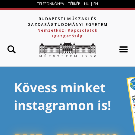
Jump to navigation
TELEFONKÖNYV
|
TÉRKÉP
|
HU
|
EN
BUDAPESTI MŰSZAKI ÉS
GAZDASÁGTUDOMÁNYI EGYETEM
Nemzetközi Kapcsolatok
Igazgatóság