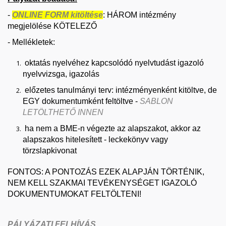
-
ONLINE FORM kitöltése
: HÁROM intézmény
megjelölése KÖTELEZŐ
- Mellékletek:
oktatás nyelvéhez kapcsolódó nyelvtudást igazoló
nyelvvizsga, igazolás
előzetes tanulmányi terv: intézményenként kitöltve, de
EGY dokumentumként feltöltve -
SABLON
LETÖLTHETŐ INNEN
ha nem a BME-n végezte az alapszakot, akkor az
alapszakos
hitelesített - leckekönyv vagy
törzslapkivonat
FONTOS: A PONTOZÁS EZEK ALAPJÁN TÖRTÉNIK,
NEM KELL SZAKMAI TEVÉKENYSÉGET IGAZOLÓ
DOKUMENTUMOKAT FELTÖLTENI!
PÁLYÁZATI FELHÍVÁS