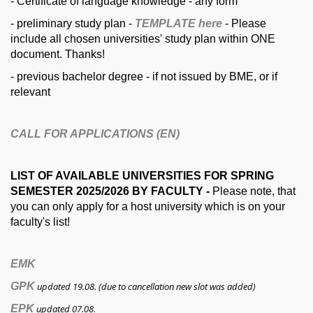
- Certificate of language knowledge - any form
- preliminary study plan -
TEMPLATE here
- Please
include all chosen universities' study plan within ONE
document. Thanks!
- previous bachelor degree - if not issued by BME, or if
relevant
CALL FOR APPLICATIONS (EN)
LIST OF AVAILABLE UNIVERSITIES FOR SPRING
SEMESTER 2025/2026 BY FACULTY -
Please note, that
you can only apply for a host university which is on your
faculty's list!
EMK
GPK
updated 19.08. (due to cancellation new slot was added)
EPK
updated 07.08
.