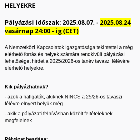
HELYEKRE
Pályázási időszak: 2025.08.07. -
2025.08.24
vasárnap 24:00 - ig (CET)
A Nemzetközi Kapcsolatok Igazgatósága tekintettel a még
elérhető forrás és helyek számára rendkívüli pályázási
lehetőséget hirdet a 2025/2026-os tanév tavaszi félévére
elérhető helyekre.
Kik pályázhatnak?
- azok a hallgatók, akiknek NINCS a 25/26-os tavaszi
félévre elnyert helyük még
- akik a pályázati felhívásban közölt feltételeknek
megfelelnek
Pályázat beadása: