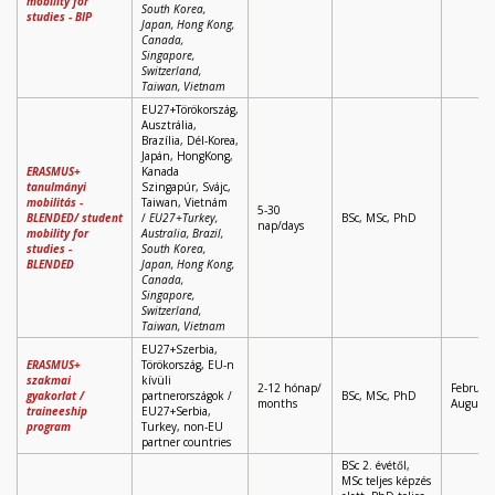
mobility for
South Korea,
studies - BIP
Japan, Hong Kong,
Canada,
Singapore,
Switzerland,
Taiwan, Vietnam
EU27+Törökország,
Ausztrália,
Brazília, Dél-Korea,
Japán, HongKong,
ERASMUS+
Kanada
tanulmányi
Szingapúr, Svájc,
mobilitás -
Taiwan, Vietnám
5-30
BLENDED/
student
/
EU27+Turkey,
BSc, MSc, PhD
nap/days
mobility for
Australia, Brazil,
studies -
South Korea,
BLENDED
Japan, Hong Kong,
Canada,
Singapore,
Switzerland,
Taiwan, Vietnam
EU27+Szerbia,
ERASMUS+
Törökország, EU-n
szakmai
kívüli
2-12 hónap/
February
gyakorlat /
partnerországok /
BSc, MSc, PhD
months
August
traineeship
EU27+Serbia,
program
Turkey, non-EU
partner countries
BSc 2. évétől,
MSc teljes képzés