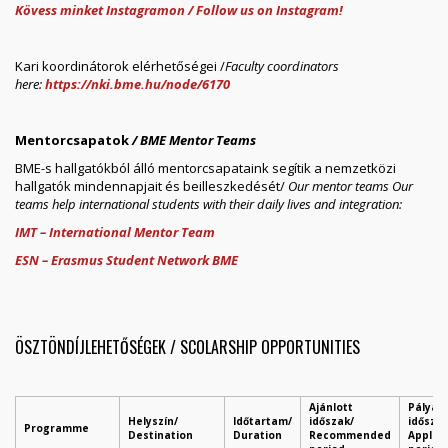
Kövess minket Instagramon /
Follow us on Instagram!
Kari koordinátorok elérhetőségei /
Faculty coordinators
here:
https://nki.bme.hu/node/6170
Mentorcsapatok
/ BME Mentor Teams
BME-s hallgatókból álló mentorcsapataink segítik a nemzetközi
hallgatók mindennapjait és beilleszkedését/
Our mentor teams Our
teams help international students with their daily lives and integration:
IMT – International Mentor Team
ESN – Erasmus Student Network BME
ÖSZTÖNDÍJLEHETŐSÉGEK / SCOLARSHIP OPPORTUNITIES
Ajánlott
Pályáz
Helyszín/
Időtartam/
időszak/
időszak
Programme
Destination
Duration
Recommended
Applica