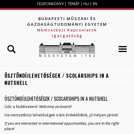
Jump to navigation
TELEFONKÖNYV
|
TÉRKÉP
|
HU
|
EN
BUDAPESTI MŰSZAKI ÉS
GAZDASÁGTUDOMÁNYI EGYETEM
Nemzetközi Kapcsolatok
Igazgatóság
ÖSZTÖNDÍJLEHETŐSÉGEK / SCOLARSHIPS IN A
NUTSHELL
ÖSZTÖNDÍJLEHETŐSÉGEK / SCOLARSHIPS IN A NUTSHELL
Üdv a fedélzeten!/
Welcome on board!
Ha nemzetközi lehetőségek iránt érdeklődtök, jó helyen jártok!
If you are interested in international opportunities, you are in the right
place!