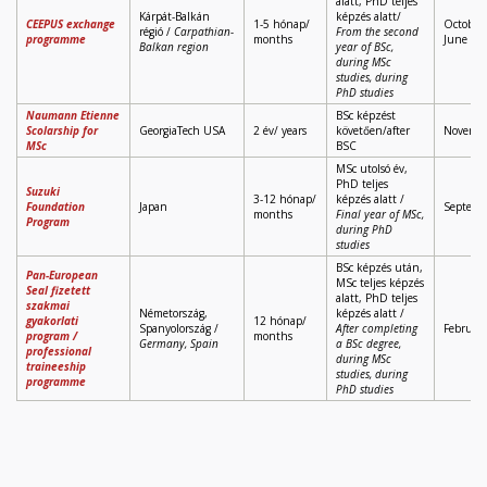
alatt, PhD teljes
Kárpát-Balkán
képzés alatt/
CEEPUS exchange
1-5 hónap/
October,
régió /
Carpathian-
From the second
programme
months
June
Balkan region
year of BSc,
during MSc
studies, during
PhD studies
Naumann Etienne
BSc képzést
Scolarship for
GeorgiaTech USA
2 év/ years
követően/after
Novemb
MSc
BSC
MSc utolsó év,
PhD teljes
Suzuki
3-12 hónap/
képzés alatt /
Foundation
Japan
Septemb
months
Final year of MSc,
Program
during PhD
studies
BSc képzés után,
Pan-European
MSc teljes képzés
Seal fizetett
alatt, PhD teljes
szakmai
Németország,
képzés alatt /
gyakorlati
12 hónap/
Spanyolország /
After completing
Februar
program /
months
Germany, Spain
a BSc degree,
professional
during MSc
traineeship
studies, during
programme
PhD studies