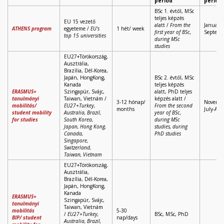
period
period
BSc 1. évtől, MSc
teljes képzés
EU 15 vezető
alatt /
From the
January,
ATHENS program
egyeteme /
EU's
1 hét/ week
first year of BSc,
Septemb
top 15 universities
during MSc
studies
EU27+Törökország,
Ausztrália,
Brazília, Dél-Korea,
Japán, HongKong,
BSc 2. évtől, MSc
Kanada
teljes képzés
ERASMUS+
Szingapúr, Svájc,
alatt, PhD teljes
tanulmányi
Taiwan, Vietnám /
képzés alatt /
3-12 hónap/
Novembe
mobilitás/
EU27+Turkey,
From the second
months
July-Au
student mobility
Australia, Brazil,
year of BSc,
for studies
South Korea,
during MSc
Japan, Hong Kong,
studies, during
Canada,
PhD studies
Singapore,
Switzerland,
Taiwan, Vietnam
EU27+Törökország,
Ausztrália,
Brazília, Dél-Korea,
Japán, HongKong,
Kanada
ERASMUS+
Szingapúr, Svájc,
tanulmányi
Taiwan, Vietnám
mobilitás
5-30
/
EU27+Turkey,
BSc, MSc, PhD
BIP/
student
nap/days
Australia, Brazil,