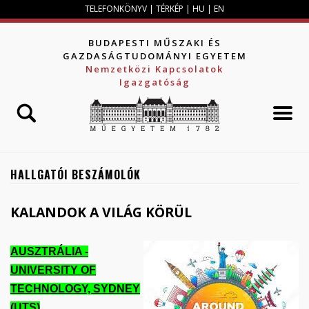
Jump to navigation
TELEFONKÖNYV
|
TÉRKÉP
|
HU
|
EN
BUDAPESTI MŰSZAKI ÉS
GAZDASÁGTUDOMÁNYI EGYETEM
Nemzetközi Kapcsolatok
Igazgatóság
HALLGATÓI BESZÁMOLÓK
KALANDOK A VILÁG KÖRÜL
AUSZTRÁLIA -
UNIVERSITY OF
TECHNOLOGY, SYDNEY
(UTS)