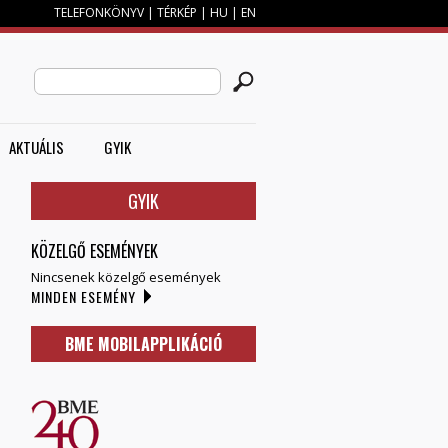
TELEFONKÖNYV
|
TÉRKÉP
|
HU
|
EN
M
KERESÉS ŰRLAP
Search this site
AKTUÁLIS
GYIK
GYIK
KÖZELGŐ ESEMÉNYEK
Nincsenek közelgő események
MINDEN ESEMÉNY
BME MOBILAPPLIKÁCIÓ