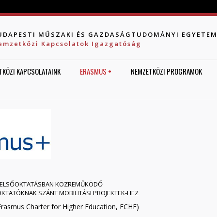
Jump to navigation
UDAPESTI MŰSZAKI ÉS GAZDASÁGTUDOMÁNYI EGYETE
emzetközi Kapcsolatok Igazgatóság
TKÖZI KAPCSOLATAINK
ERASMUS +
NEMZETKÖZI PROGRAMOK
A FELSŐOKTATÁSBAN KÖZREMŰKÖDŐ
TATÓKNAK SZÁNT MOBILITÁSI PROJEKTEK-HEZ
Erasmus Charter for Higher Education, ECHE)